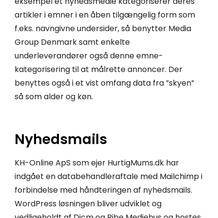
eksempel et nyhedsmedie kategoriserer deres
artikler i emner i en åben tilgængelig form som
f.eks. navngivne undersider, så benytter Media
Group Denmark samt enkelte
underleverandører også denne emne-
kategorisering til at målrette annoncer. Der
benyttes også i et vist omfang data fra ”skyen”
så som alder og køn.
Nyhedsmails
KH-Online ApS som ejer HurtigMums.dk har
indgået en databehandleraftale med Mailchimp i
forbindelse med håndteringen af nyhedsmails.
WordPress løsningen bliver udviklet og
vedligeholdt af Dicm og Ribe Mediehus og hostes