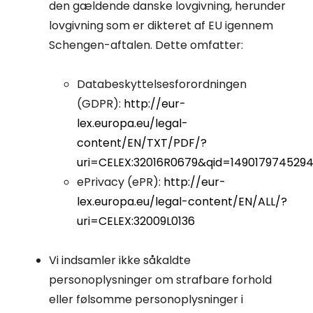
den gældende danske lovgivning, herunder
lovgivning som er dikteret af EU igennem
Schengen-aftalen. Dette omfatter:
Databeskyttelsesforordningen
(GDPR):
http://eur-
lex.europa.eu/legal-
content/EN/TXT/PDF/?
uri=CELEX:32016R0679&qid=14901797452
ePrivacy (ePR):
http://eur-
lex.europa.eu/legal-content/EN/ALL/?
uri=CELEX:32009L0136
Vi indsamler ikke såkaldte
personoplysninger om strafbare forhold
eller følsomme personoplysninger i