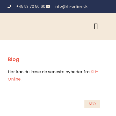
+45 53 70 50 60
info@kh-online.dk
Blog
Her kan du læse de seneste nyheder fra
KH-
Online
.
SEO