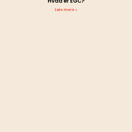
Hvad er EGC?
Læs mere »